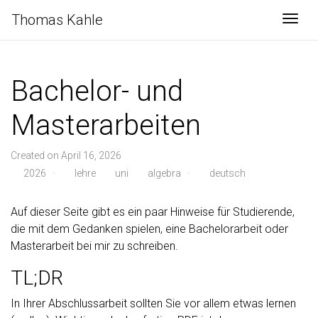
Thomas Kahle
Togg
Bachelor- und
Masterarbeiten
Created on April 16, 2026
2026
·
lehre
uni
algebra
·
deutsch
Auf dieser Seite gibt es ein paar Hinweise für Studierende,
die mit dem Gedanken spielen, eine Bachelorarbeit oder
Masterarbeit bei mir zu schreiben.
TL;DR
In Ihrer Abschlussarbeit sollten Sie vor allem etwas lernen